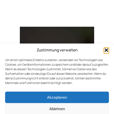
Zustimmung verwalten
Um dir ein optimales Erlebnis zu bieten, verwenden wir Technologien wie
Cookies, um Geräteinformationen zu speichern und/oder darauf zuzugreifen.
Wenn du diesen Technologien zustimmst, können wir Daten wie das
Surfverhalten oder eindeutige IDs auf dieser Website verarbeiten. Wenn du
deine Zustimmung nicht erteilst oder zurückziehst, können bestimmte
Merkmale und Funktionen beeinträchtigt werden.
Akzeptieren
Cecilia Szabó Art
Netzwerk
Datenschutz/Impressum
Ablehnen
Cookie-Richtlinie (EU)