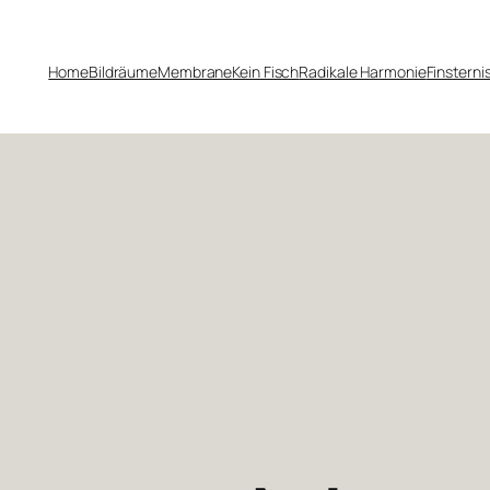
Home
Bildräume
Membrane
Kein Fisch
Radikale Harmonie
Finsterni